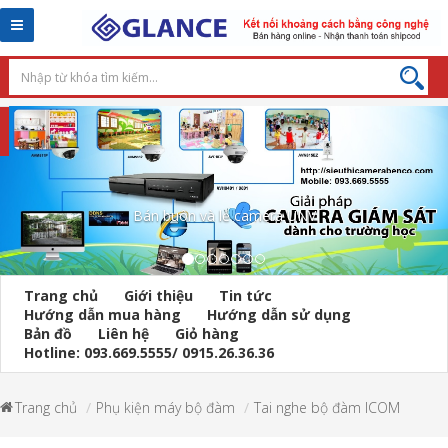
Toggle
navigation
Máy dò kim loại cầm tay
Trang chủ
Giới thiệu
Tin tức
Hướng dẫn mua hàng
Hướng dẫn sử dụng
Bản đồ
Liên hệ
Giỏ hàng
Hotline: 093.669.5555/ 0915.26.36.36
Trang chủ
Phụ kiện máy bộ đàm
Tai nghe bộ đàm ICOM