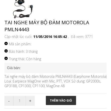
TAI NGHE MÁY BỘ ĐÀM MOTOROLA
PMLN4443
Cập nhật lúc cuối:
11/05/2016 16:05:42
, Đã xem: 3771
Mã sản phẩm:
Bảo hành: 3 tháng
Trạng thái: Còn hàng
Giá bán:
Tai nghe máy bộ đàm Motorola PMLN4443 (Earphone Motorola)
Loại: Earpiece MagOne with Mic, PTT, VOX Sử dụng: GP2000s,
GP3188, CP1300, CP1100, MagOne A8