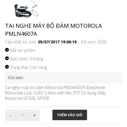
TAI NGHE MÁY BỘ ĐÀM MOTOROLA
PMLN4607A
Cập nhật lúc cuối:
05/07/2017 19:00:19
, Đã xem: 3058
Mã sản phẩm:
Bảo hành: 3 tháng
Trạng thái: Còn hàng
Giá bán:
Tai nghe máy bộ đàm Motorola PMLN4607A (Earphone
Motorola) Loại: SURV 2-Wire with Mic, PTT Sử dụng: Máy
Motorola GP328, GP338