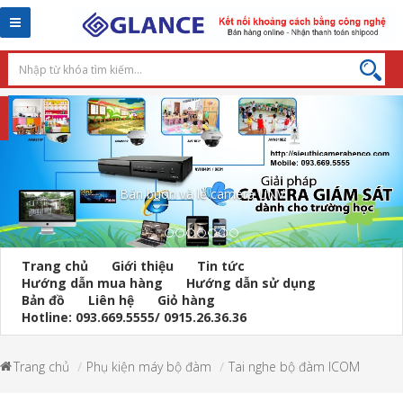
Toggle
navigation
Máy dò kim loại cầm tay
Trang chủ
Giới thiệu
Tin tức
Hướng dẫn mua hàng
Hướng dẫn sử dụng
Bản đồ
Liên hệ
Giỏ hàng
Hotline: 093.669.5555/ 0915.26.36.36
Trang chủ
Phụ kiện máy bộ đàm
Tai nghe bộ đàm ICOM