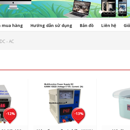
n mua hàng
Hướng dẫn sử dụng
Bản đồ
Liên hệ
Gi
DC - AC
-12%
-13%