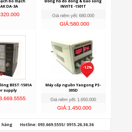
sạch bo mạch
Đồng hồ đo dòng & báo sóng
AK DA-3A
INVITE -1501T
:320.000
Giá niêm yết: 680.000
GIÁ:580.000
-12%
dòng BEST-1501A
Máy cấp nguồn Yaogong PS-
r supply
305D
93.669.5555
Giá niêm yết: 1.650.000
GIÁ:1.450.000
ỏ hàng
Hotline: 093.669.5555/ 0915.26.36.36