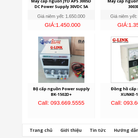
Máy cấp nguồn JYD APS 3005D
Máy cấp nguồn
DC Power Supply 30VDC 5A
3003
Giá niêm yết: 1.650.000
Giá niêm yết:
GIÁ:1.450.000
GIÁ:1.3
Bộ cấp nguồn Power supply
Đồng hồ cấp
BK-1502D+
XUNKE-1
Call: 093.669.5555
Call: 093.
Trang chủ
Giới thiệu
Tin tức
Hướng dẫ