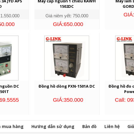
 3A JYD APS
Máy cấp nguồn 1 chiều KAWH
Máy làm 
D
1502DC
GORD
GIÁ
 1.550.000
Giá niêm yết: 750.000
50.000
GIÁ:650.000
 nguồn DC
Đồng hồ dòng PXN-1501A DC
Đồng hồ đo 
501T
Powe
669.5555
GIÁ:350.000
Call: 0
n mua hàng
Hướng dẫn sử dụng
Bản đồ
Liên hệ
Gi