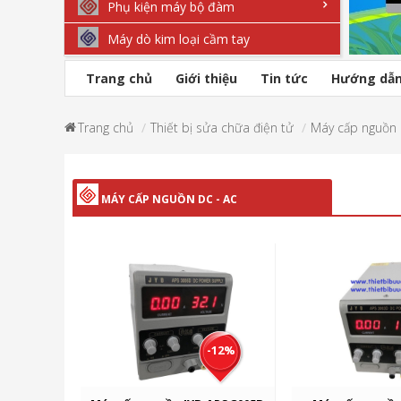
Phụ kiện máy bộ đàm
Máy dò kim loại cầm tay
Trang chủ
Giới thiệu
Tin tức
Hướng dẫ
Trang chủ
Thiết bị sửa chữa điện tử
Máy cấp nguồn 
MÁY CẤP NGUỒN DC - AC
-12%