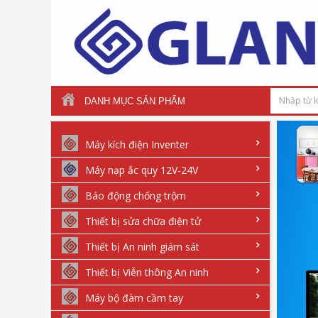
DANH MỤC SẢN PHẨM
Máy kích điện Inventer
Máy nạp ắc quy 12V-24V
Báo động chống trộm
Thiết bị sửa chữa điện tử
Thiết bị An ninh giám sát
Thiết bị Viễn thông An ninh
Máy bộ đàm cầm tay