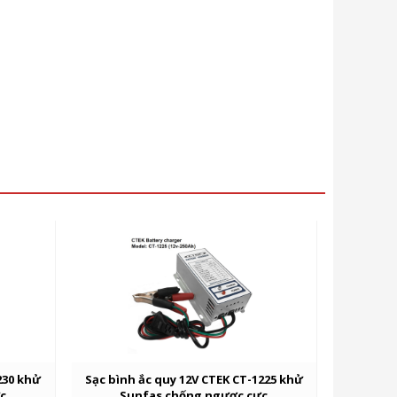
230 khử
Sạc bình ắc quy 12V CTEK CT-1225 khử
c
Sunfas chống ngược cực