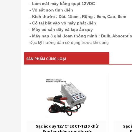
-
Làm mát máy bằng quạt 12VDC
- Vỏ sắt sơn tĩnh điện
- Kích thước : Dài: 15cm , Rộng : 9cm, Cao: 6cm
- Có tai bắt vào vỏ máy phát điện
-
Máy có sẵn dây và kẹp ắc quy
- Máy nạp 3 giai đoạn thông minh : Bulk, Absorptio
Đọc kỹ hướng dẫn sử dụng trước khi dùng
SẢN PHẨM CÙNG LOẠI
Sạc ắc quy 12V CTEK CT-1210 khử
Sạc 
Sunfas chống ngược cực
S