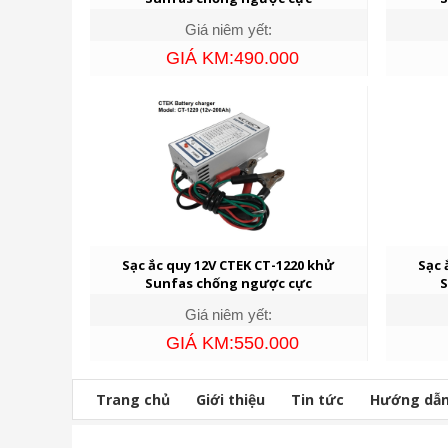
Giá niêm yết:
GIÁ KM:490.000
Sạc ắc quy 12V CTEK CT-1220 khử
Sạc 
Sunfas chống ngược cực
S
Giá niêm yết:
GIÁ KM:550.000
Trang chủ
Giới thiệu
Tin tức
Hướng dẫ