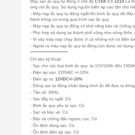
Máy
sạc ắc quy
tự động 3 chế độ
CTEK CT-1215
Là th
ứng với ắc quy. Sử dụng nguồn biến áp cao tần cho hiệ
- Máy
nạp ắc quy
tự động ngắt khi bình ắc quy đã đầy 
hành trông coi trong quá trình sạc ắc quy.
- Máy
nạp ắc quy
tự động có khả năng bảo vệ chống q
- Phù hợp sử dụng tại thành phố cũng như nông thôn, m
- Vì vậy máy nạp chạy được ở cả những nơi có điện lướ
- Ngoài ra máy
nạp ắc quy
tự động còn được sử dụng đ
*************************
Chỉ tiêu kỹ thuật :
- Sạc cho các loại bình ắc quy: từ 12V/10Ah đến 150A
- Điện áp vào: 220VAC +/-10%
- Điện áp ra:
12VDC+/-10%
- Dòng sạc tự động nhận dạng bình ắc để đưa ra dòng
- Tần số: 50Hz.
- Sạc đầy tự ngắt: Có
- Bình ắc quy yếu tự sạc: Có
- Sạc và bảo vệ: Có
- Bảo vệ chống đấu ngược cực: Có
- Ổn định dòng sạc: Có
- Ổn định điện áp sạc: Có