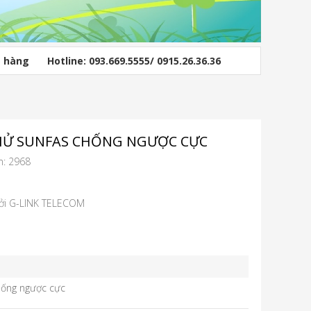
ỏ hàng
Hotline: 093.669.5555/ 0915.26.36.36
 KHỬ SUNFAS CHỐNG NGƯỢC CỰC
m: 2968
bởi G-LINK TELECOM
hống ngược cực