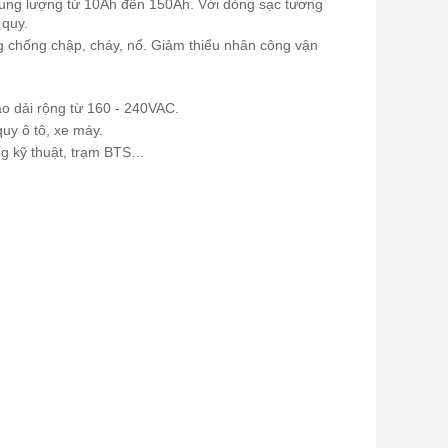
 dung lượng từ 10Ah đến 150Ah. Với dòng sạc tương
 quy.
ng chống chập, cháy, nổ. Giảm thiểu nhân công vận
ào dải rộng từ 160 - 240VAC.
uy ô tô, xe máy.
ng kỹ thuật, trạm BTS…