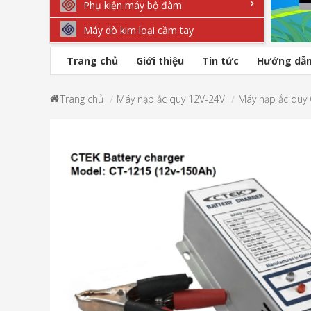
Phụ kiện máy bộ đàm
Máy dò kim loại cầm tay
Trang chủ
Giới thiệu
Tin tức
Hướng dẫ
Trang chủ
Máy nạp ắc quy 12V-24V
Máy nạp ắc quy