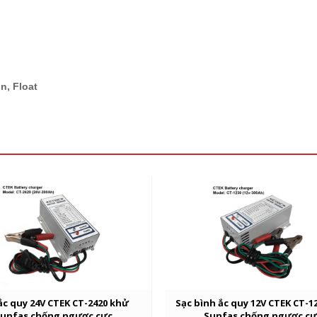
n, Float
ắc quy 24V CTEK CT-2420 khử
Sạc bình ắc quy 12V CTEK CT-1
unfas chống ngược cực
Sunfas chống ngược cự