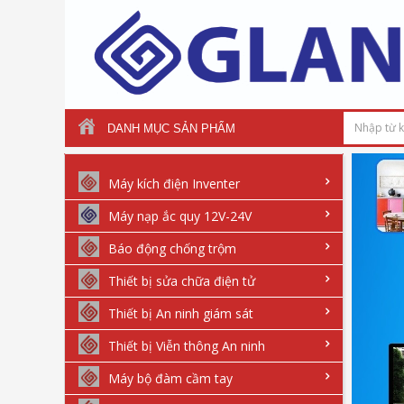
DANH MỤC SẢN PHẨM
Máy kích điện Inventer
Máy nạp ắc quy 12V-24V
Báo động chống trộm
Thiết bị sửa chữa điện tử
Thiết bị An ninh giám sát
Thiết bị Viễn thông An ninh
Máy bộ đàm cầm tay