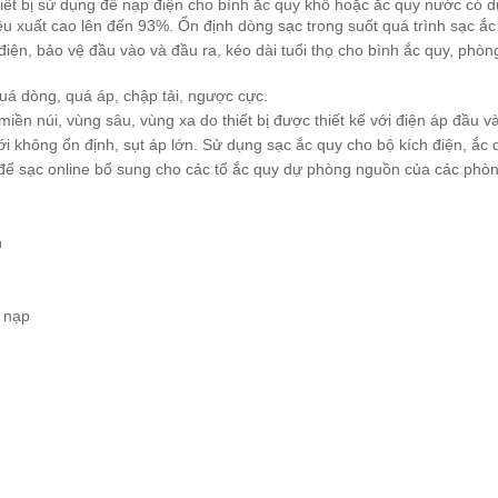
iết bị sử dụng để nạp điện cho bình ắc quy khô hoặc ắc quy nước có
u xuất cao lên đến 93%. Ổn định dòng sạc trong suốt quá trình sạc ắc
điện, bảo vệ đầu vào và đầu ra, kéo dài tuổi thọ cho bình ắc quy, phò
uá dòng, quá áp, chập tải, ngược cực.
iền núi, vùng sâu, vùng xa do thiết bị được thiết kế với điện áp đầu v
i không ổn định, sụt áp lớn. Sử dụng sạc ắc quy cho bộ kích điện, ắc q
ể sạc online bổ sung cho các tổ ắc quy dự phòng nguồn của các phò
h
 nạp