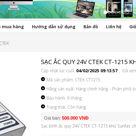
n mua hàng
Hướng dẫn sử dụng
Bản đồ
Liên hệ
Gi
 CTEK
SẠC ẮC QUY 24V CTEK CT-1215
Cập nhật lúc cuối:
04/02/2025 09:13:57
, Đã xe
Mã sản phẩm:
CTEK CT1215
Hãng sản xuất: Hàng chính hãng - Phân phối 
Bảo hành: 6 tháng
Trạng thái: Còn hàng
Giá bán:
500.000 VNĐ
Sạc bình ắc quy 24V CTEK CT-1215 khử Sunfas c