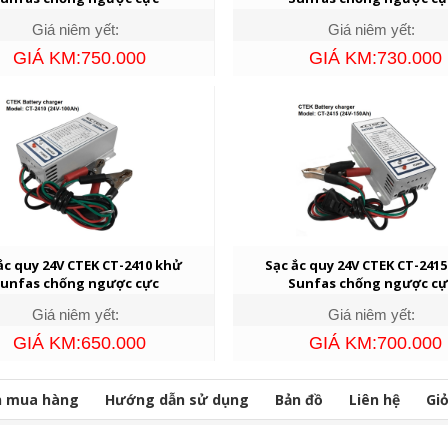
Giá niêm yết:
Giá niêm yết:
GIÁ KM:750.000
GIÁ KM:730.000
ắc quy 24V CTEK CT-2410 khử
Sạc ắc quy 24V CTEK CT-241
unfas chống ngược cực
Sunfas chống ngược cự
Giá niêm yết:
Giá niêm yết:
GIÁ KM:650.000
GIÁ KM:700.000
n mua hàng
Hướng dẫn sử dụng
Bản đồ
Liên hệ
Gi