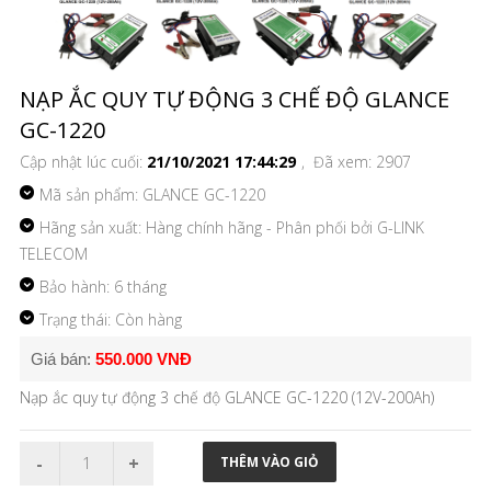
NẠP ẮC QUY TỰ ĐỘNG 3 CHẾ ĐỘ GLANCE
GC-1220
Cập nhật lúc cuối:
21/10/2021 17:44:29
, Đã xem: 2907
Mã sản phẩm:
GLANCE GC-1220
Hãng sản xuất: Hàng chính hãng - Phân phối bởi G-LINK
TELECOM
Bảo hành: 6 tháng
Trạng thái: Còn hàng
Giá bán:
550.000 VNĐ
Nạp ắc quy tự động 3 chế độ GLANCE GC-1220 (12V-200Ah)