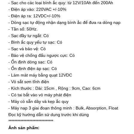
- Sạc cho các loại bình ắc quy: từ 12V/10Ah đến 200Ah
- Điện áp vào: 220VAC +/-10%
- Điện áp ra: 12VDC+/-10%
- Dòng sạc tự động nhận dạng bình ắc để đưa ra dòng nạp
- Tần số: 50Hz.
- Sạc đầy tự ngắt: Có
- Bình ắc quy yếu tự sạc: Có
- Sạc và bảo vệ: Có
- Bảo vệ chống đấu ngược cực: Có
- Ổn định dòng sạc: Có
- Ổn định điện áp sạc: Có
- Làm mát máy bằng quạt 12VDC
- Vỏ sắt sơn tĩnh điện
- Kích thước : Dài: 15cm , Rộng : 9cm, Cao: 6cm
- Có tai bắt vào vỏ máy phát điện
- Máy có sẵn dây và kẹp ắc quy
- Máy nạp 3 giai đoạn thông minh : Bulk, Absorption, Float
Đọc kỹ hướng dẫn sử dụng trước khi dùng
******************************
Ảnh sản phẩm: