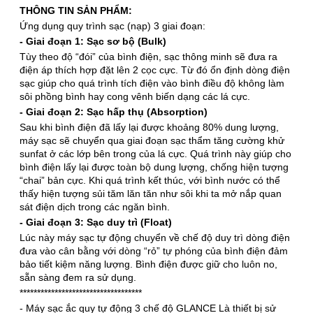
THÔNG TIN SẢN PHẨM:
Ứng dụng quy trình sạc (nạp) 3 giai đoạn:
- Giai đoạn 1:
Sạc sơ bộ
(Bulk)
Tùy theo độ “đói” của bình điện, sạc thông minh sẽ đưa ra
điện áp thích hợp đặt lên 2 cọc cực. Từ đó ổn định dòng điện
sạc giúp cho quá trình tích điện vào bình điều độ không làm
sôi phồng bình hay cong vênh biến dạng các lá cực.
- Giai đoạn 2: Sạc hấp thụ (Absorption)
Sau khi bình điện đã lấy lại được khoảng 80% dung lượng,
máy sạc sẽ chuyển qua giai đoạn sạc thẩm tăng cường khử
sunfat ở các lớp bên trong của lá cực. Quá trình này giúp cho
bình điện lấy lại được toàn bộ dung lượng, chống hiện tượng
“chai” bản cực. Khi quá trình kết thúc, với bình nước có thể
thấy hiện tượng sủi tăm lăn tăn như sôi khi ta mở nắp quan
sát điện dịch trong các ngăn bình.
- Giai đoạn 3: Sạc duy trì (Float)
Lúc này máy sạc tự động chuyển về chế độ duy trì dòng điện
đưa vào cân bằng với dòng “rỏ” tự phóng của bình điện đảm
bảo tiết kiệm năng lượng. Bình điện được giữ cho luôn no,
sẵn sàng đem ra sử dụng.
***********************************
- Máy
sạc ắc quy tự động
3 chế độ GLANCE Là thiết bị sử