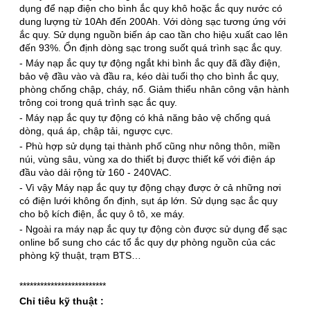
dụng để nạp điện cho bình ắc quy khô hoặc ắc quy nước có
dung lượng từ 10Ah đến 200Ah. Với dòng sạc tương ứng với
ắc quy. Sử dụng nguồn biến áp cao tần cho hiệu xuất cao lên
đến 93%. Ổn định dòng sạc trong suốt quá trình sạc ắc quy.
- Máy nạp ắc quy tự động ngắt khi bình ắc quy đã đầy điện,
bảo vệ đầu vào và đầu ra, kéo dài tuổi thọ cho bình ắc quy,
phòng chống chập, cháy, nổ. Giảm thiểu nhân công vận hành
trông coi trong quá trình sạc ắc quy.
- Máy
nạp ắc quy
tự động có khả năng bảo vệ chống quá
dòng, quá áp, chập tải, ngược cực.
- Phù hợp sử dụng tại thành phố cũng như nông thôn, miền
núi, vùng sâu, vùng xa do thiết bị được thiết kế với điện áp
đầu vào dải rộng từ 160 - 240VAC.
- Vì vậy Máy nạp ắc quy tự động chạy được ở cả những nơi
có điện lưới không ổn định, sụt áp lớn. Sử dụng sạc ắc quy
cho bộ kích điện, ắc quy ô tô, xe máy.
- Ngoài ra máy nạp ắc quy tự động còn được sử dụng để sạc
online bổ sung cho các tổ ắc quy dự phòng nguồn của các
phòng kỹ thuật, trạm BTS…
*************************
Chỉ tiêu kỹ thuật :