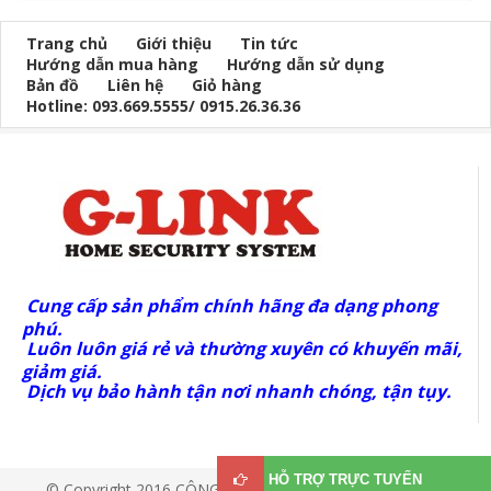
Trang chủ
Giới thiệu
Tin tức
Hướng dẫn mua hàng
Hướng dẫn sử dụng
Bản đồ
Liên hệ
Giỏ hàng
Hotline: 093.669.5555/ 0915.26.36.36
Cung cấp sản phẩm chính hãng đa dạng phong
phú.
Luôn luôn giá rẻ và thường xuyên có khuyến mãi,
giảm giá.
Dịch vụ bảo hành tận nơi nhanh chóng, tận tụy.
HỖ TRỢ TRỰC TUYẾN
© Copyright 2016 CÔNG TY TNHH VIỄN THÔNG G-LINK