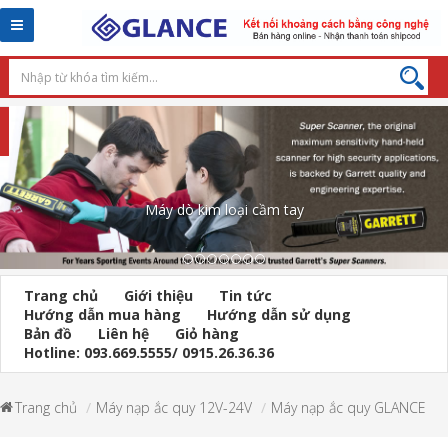
Toggle
navigation
Máy dò kim loại cầm tay
Trang chủ
Giới thiệu
Tin tức
Hướng dẫn mua hàng
Hướng dẫn sử dụng
Bản đồ
Liên hệ
Giỏ hàng
Hotline: 093.669.5555/ 0915.26.36.36
Trang chủ
Máy nạp ắc quy 12V-24V
Máy nạp ắc quy GLANCE