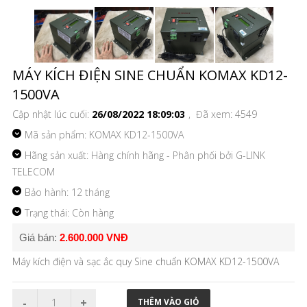
MÁY KÍCH ĐIỆN SINE CHUẨN KOMAX KD12-
1500VA
Cập nhật lúc cuối:
26/08/2022 18:09:03
, Đã xem: 4549
Mã sản phẩm:
KOMAX KD12-1500VA
Hãng sản xuất: Hàng chính hãng - Phân phối bởi G-LINK
TELECOM
Bảo hành: 12 tháng
Trạng thái: Còn hàng
Giá bán:
2.600.000 VNĐ
Máy kích điện và sạc ắc quy Sine chuẩn KOMAX KD12-1500VA