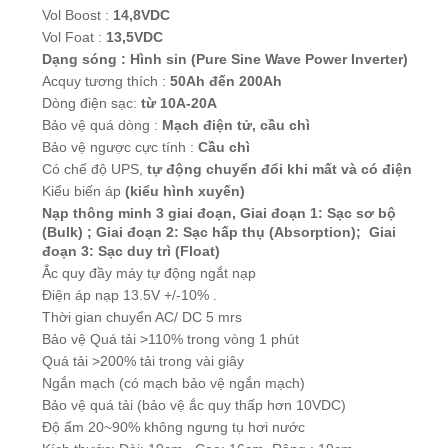
Vol Boost :
14,8VDC
Vol Foat :
13,5VDC
Dạng sóng : Hình sin (Pure Sine Wave Power Inverter)
Acquy tương thích :
50Ah đến 200Ah
Dòng điện sạc:
từ 10A-20A
Bảo vệ quá dòng :
Mạch điện tử, cầu chì
Bảo vệ ngược cực tính :
Cầu chì
Có chế độ UPS,
tự động chuyển đổi khi mất và có điện
Kiểu biến áp
(kiểu hình xuyến)
Nạp thông minh 3 giai đoạn, Giai đoạn 1: Sạc sơ bộ
(Bulk) ; Giai đoạn 2: Sạc hấp thụ (Absorption); Giai
đoạn 3: Sạc duy trì (Float)
Ắc quy đầy máy tự động ngắt nạp
Điện áp nạp 13.5V +/-10% .
Thời gian chuyển AC/ DC 5 mrs
Bảo vệ Quá tải >110% trong vòng 1 phút
Quá tải >200% tải trong vài giây
Ngắn mạch (có mạch bảo vệ ngắn mạch)
Bảo vệ quá tải (bảo vệ
ắc quy
thấp hơn 10VDC)
Độ ẩm 20~90% không ngưng tụ hơi nước
Kích thước: Dài: 19cm , Cao: 16cm, Rộng : 19cm