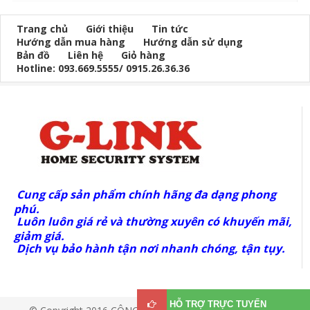
Trang chủ
Giới thiệu
Tin tức
Hướng dẫn mua hàng
Hướng dẫn sử dụng
Bản đồ
Liên hệ
Giỏ hàng
Hotline: 093.669.5555/ 0915.26.36.36
Cung cấp sản phẩm chính hãng đa dạng phong
phú.
Luôn luôn giá rẻ và thường xuyên có khuyến mãi,
giảm giá.
Dịch vụ bảo hành tận nơi nhanh chóng, tận tụy.
HỖ TRỢ TRỰC TUYẾN
© Copyright 2016 CÔNG TY TNHH VIỄN THÔNG G-LINK