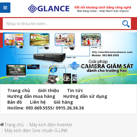
Toggle
navigation
Máy dò kim loại cầm tay
Trang chủ
Giới thiệu
Tin tức
Hướng dẫn mua hàng
Hướng dẫn sử dụng
Bản đồ
Liên hệ
Giỏ hàng
Hotline: 093.669.5555/ 0915.26.36.36
Trang chủ
Máy kích điện Inventer
Máy kích điện Sine chuẩn G-LINK