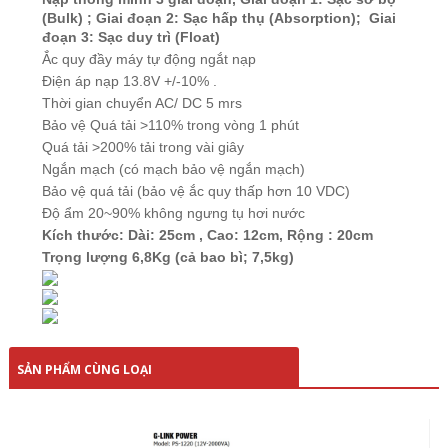
(Bulk) ; Giai đoạn 2: Sạc hấp thụ (Absorption); Giai
đoạn 3: Sạc duy trì (Float)
Ắc quy đầy máy tự động ngắt nạp
Điện áp nạp 13.8V +/-10% .
Thời gian chuyển AC/ DC 5 mrs
Bảo vệ Quá tải >110% trong vòng 1 phút
Quá tải >200% tải trong vài giây
Ngắn mạch (có mạch bảo vệ ngắn mạch)
Bảo vệ quá tải (bảo vệ
ắc quy
thấp hơn 10 VDC)
Độ ẩm 20~90% không ngưng tụ hơi nước
Kích thước: Dài: 25cm , Cao: 12cm, Rộng : 20cm
Trọng lượng 6,8Kg (cả bao bì; 7,5kg)
SẢN PHẨM CÙNG LOẠI