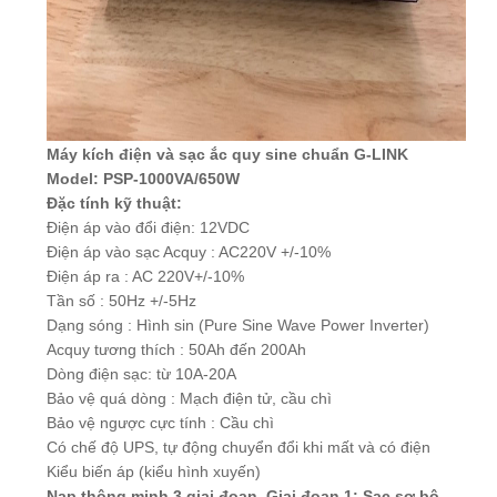
Máy kích điện
và
sạc ắc quy
sine chuẩn
G-LINK
Model:
PSP-1000VA
/650W
Đặc tính kỹ thuật:
Điện áp vào đổi điện: 12VDC
Điện áp vào sạc Acquy : AC220V +/-10%
Điện áp ra : AC 220V+/-10%
Tần số : 50Hz +/-5Hz
Dạng sóng : Hình sin (Pure Sine Wave Power Inverter)
Acquy tương thích : 50Ah đến 200Ah
Dòng điện sạc: từ 10A-20A
Bảo vệ quá dòng : Mạch điện tử, cầu chì
Bảo vệ ngược cực tính : Cầu chì
Có chế độ UPS, tự động chuyển đổi khi mất và có điện
Kiểu biến áp (kiểu hình xuyến)
Nạp thông minh 3 giai đoạn, Giai đoạn 1: Sạc sơ bộ