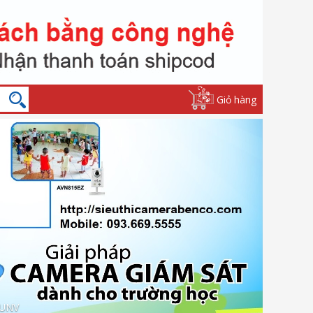
Giỏ hàng
dò kim loại cầm tay