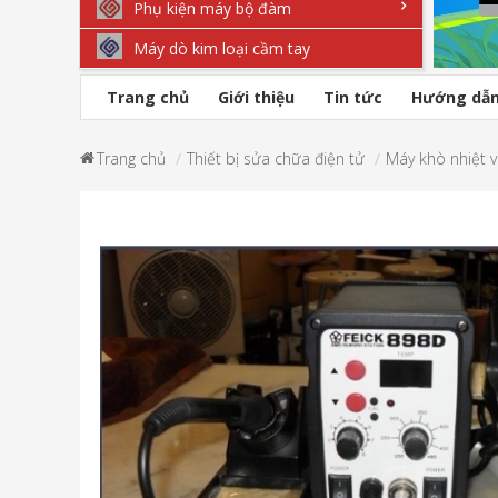
Phụ kiện máy bộ đàm
Máy dò kim loại cầm tay
Trang chủ
Giới thiệu
Tin tức
Hướng dẫ
Trang chủ
Thiết bị sửa chữa điện tử
Máy khò nhiệt v