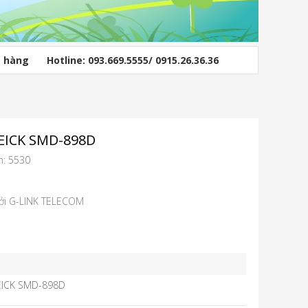
ỏ hàng
Hotline: 093.669.5555/ 0915.26.36.36
EICK SMD-898D
m: 5530
bởi G-LINK TELECOM
 FEICK SMD-898D