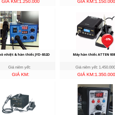
GIÁ KM:1.250.000
GIÁ KM:1.150.00
-6%
ò nhiệt & hàn thiếc JYD-852D
Máy hàn thiếc ATTEN 93
Giá niêm yết:
Giá niêm yết: 1.450.00
GIÁ KM:
GIÁ KM:1.350.00