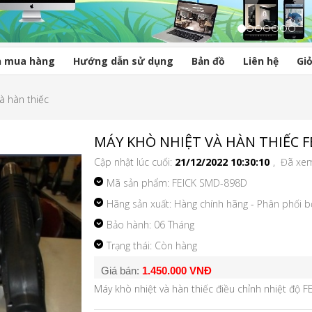
n mua hàng
Hướng dẫn sử dụng
Bản đồ
Liên hệ
Gi
à hàn thiếc
MÁY KHÒ NHIỆT VÀ HÀN THIẾC F
Cập nhật lúc cuối:
21/12/2022 10:30:10
, Đã xe
Mã sản phẩm:
FEICK SMD-898D
Hãng sản xuất: Hàng chính hãng - Phân phối 
Bảo hành: 06 Tháng
Trạng thái: Còn hàng
Giá bán:
1.450.000 VNĐ
Máy khò nhiệt và hàn thiếc điều chỉnh nhiệt độ