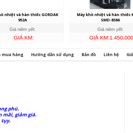
ò nhiệt và hàn thiếc GORDAK
Máy khò nhiệt và hàn thiếc
952A
SMD-8586
Giá niêm yết:
Giá niêm yết:
GIÁ KM:
GIÁ KM:1.450.00
n mua hàng
Hướng dẫn sử dụng
Bản đồ
Liên hệ
Gi
ong phú.
 mãi, giảm giá.
 tụy.