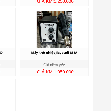
0
GIÁ KM:1.250.000
8D
Máy khò nhiệt Jiayoudi 858A
0
Giá niêm yết:
0
GIÁ KM:1.050.000