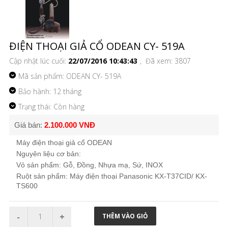
ĐIỆN THOẠI GIẢ CỔ ODEAN CY- 519A
Cập nhật lúc cuối:
22/07/2016 10:43:43
, Đã xem: 3807
Mã sản phẩm:
ODEAN CY- 519A
Bảo hành: 12 tháng
Trạng thái: Còn hàng
Giá bán:
2.100.000 VNĐ
Máy điện thoại giả cổ
ODEAN
Nguyên liệu cơ bản:
Vỏ sản phẩm: Gỗ, Đồng, Nhựa mạ, Sứ, INOX
Ruột sản phẩm: Máy
điện thoại Panasonic
KX-T37CID/ KX-
TS600