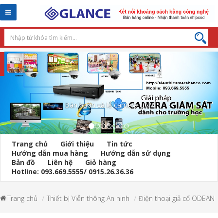
Toggle
navigation
Máy dò kim loại cầm tay
Trang chủ
Giới thiệu
Tin tức
Hướng dẫn mua hàng
Hướng dẫn sử dụng
Bản đồ
Liên hệ
Giỏ hàng
Hotline: 093.669.5555/ 0915.26.36.36
Trang chủ
Thiết bị Viễn thông An ninh
Điện thoại giả cổ ODEAN