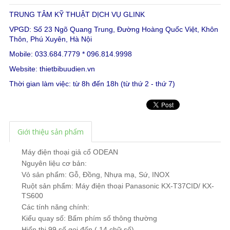
TRUNG TÂM KỸ THUẬT DỊCH VỤ GLINK
VPGD: Số 23 Ngõ Quang Trung, Đường Hoàng Quốc Việt, Khôn
Thôn, Phú Xuyên, Hà Nội
Mobile: 033.684.7779 * 096.814.9998
Website:
thietbibuudien.vn
Thời gian làm việc: từ 8h đến 18h (từ thứ 2 - thứ 7)
Giới thiệu sản phẩm
Máy điện thoại giả cổ
ODEAN
Nguyên liệu cơ bản:
Vỏ sản phẩm: Gỗ, Đồng, Nhựa mạ, Sứ, INOX
Ruột sản phẩm: Máy
điện thoại Panasonic
KX-T37CID/ KX-
TS600
Các tính năng chính:
Kiểu quay số: Bấm phím số thông thường
Hiển thị 99 số gọi đến ( 14 chữ số) .