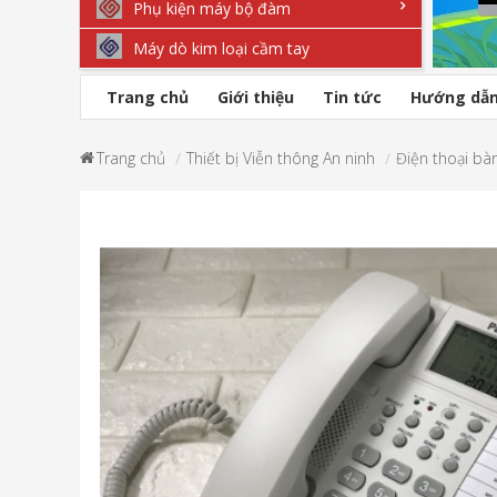
Phụ kiện máy bộ đàm
Máy dò kim loại cầm tay
Trang chủ
Giới thiệu
Tin tức
Hướng dẫ
Trang chủ
Thiết bị Viễn thông An ninh
Điện thoại bà