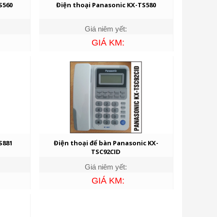
S560
Điện thoại Panasonic KX-TS580
Giá niêm yết:
GIÁ KM:
S881
Điện thoại để bàn Panasonic KX-
TSC92CID
Giá niêm yết:
GIÁ KM: