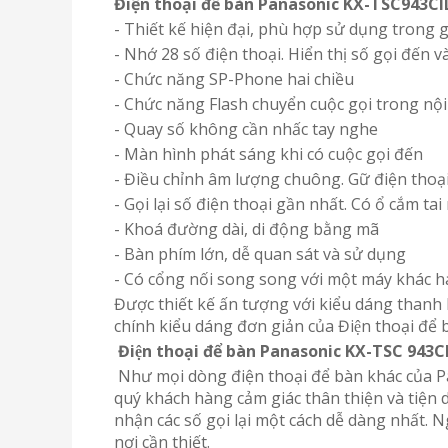
Điện thoại để bàn
Panasonic KX-TSC943CI
- Thiết kế hiện đại, phù hợp sử dụng trong 
- Nhớ 28 số điện thoại. Hiển thị số gọi đến v
- Chức năng SP-Phone hai chiều
- Chức năng Flash chuyển cuộc gọi trong nội
- Quay số không cần nhấc tay nghe
- Màn hình phát sáng khi có cuộc gọi đến
- Điều chỉnh âm lượng chuông. Gữ điện thoạ
- Gọi lại số điện thoại gần nhất. Có ổ cắm ta
- Khoá đường dài, di động bằng mã
- Bàn phím lớn, dễ quan sát và sử dụng
- Có cổng nối song song với một máy khác ha
Được thiết kế ấn tượng với kiểu dáng thanh
chính kiểu dáng đơn giản của Điện thoại để
Điện thoại để bàn Panasonic KX-TSC 943CI
Như mọi dòng điện thoại để bàn khác của Pa
quý khách hàng cảm giác thân thiện và tiện
nhận các số gọi lại một cách dễ dàng nhất. N
nơi cần thiết.