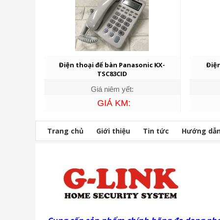
Điện thoại để bàn Panasonic KX-
Điệ
TSC83CID
Giá niêm yết:
GIÁ KM:
Trang chủ
Giới thiệu
Tin tức
Hướng dẫ