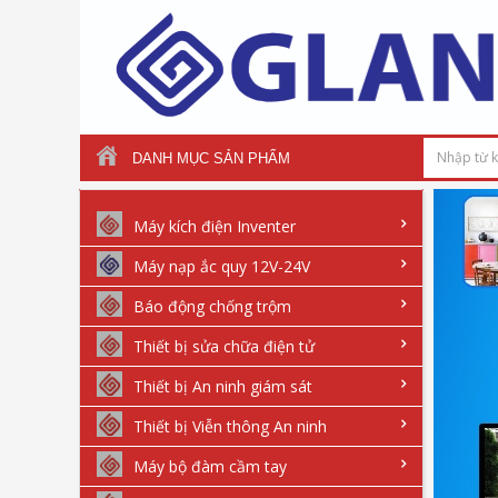
DANH MỤC SẢN PHẨM
Máy kích điện Inventer
Máy nạp ắc quy 12V-24V
Báo động chống trộm
Thiết bị sửa chữa điện tử
Thiết bị An ninh giám sát
Thiết bị Viễn thông An ninh
Máy bộ đàm cầm tay
Bán buôn và lẻ camera UNV