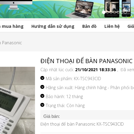
n mua hàng
Hướng dẫn sử dụng
Bản đồ
Liên hệ
Gi
n Panasonic
ĐIỆN THOẠI ĐỂ BÀN PANASONIC 
Cập nhật lúc cuối:
21/10/2021 18:33:36
, Đã xe
Mã sản phẩm:
KX-TSC943CID
Hãng sản xuất: Hàng chính hãng - Phân phối 
Bảo hành: 12 tháng
Trạng thái: Còn hàng
Giá bán:
Điện thoại để bàn Panasonic KX-TSC943CID