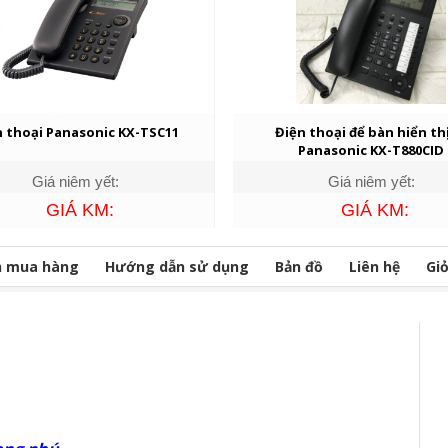
n thoại Panasonic KX-TSC11
Điện thoại để bàn hiển thị
Panasonic KX-T880CID
Giá niêm yết:
Giá niêm yết:
GIÁ KM:
GIÁ KM:
n mua hàng
Hướng dẫn sử dụng
Bản đồ
Liên hệ
Gi