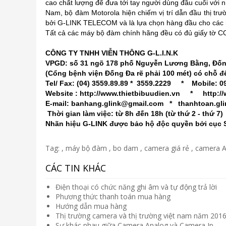
cao chất lượng để đưa tới tay người dùng đầu cuối với n
Nam, bộ đàm Motorola hiện chiếm vị trí dẫn đầu thị trư
bởi
G-LINK TELECOM
và là lựa chọn hàng đầu cho các 
Tất cả các máy bộ đàm chính hãng đều có đủ giấy tờ C
CÔNG TY TNHH VIỄN THÔNG G-L.I.N.K
VPGD: số 31 ngõ 178 phố Nguyễn Lương Bằng, Đốn
(Cổng bệnh viện Đống Đa rẽ phải 100 mét) có chỗ để
Tel/ Fax: (04) 3559.89.89 * 3559.2229 * Mobile: 09
Website :
http://www.thietbibuudien.vn
*
http:/
E-mail:
banhang.glink@gmail.com
*
thanhtoan.gl
Thời gian làm việc: từ 8h đến 18h (từ thứ 2 - thứ 7)
Nhãn hiệu G-LINK được bảo hộ độc quyền bởi cục 
Tag:
,
máy bộ đàm
,
bo dam
,
camera giá rẻ
,
camera 
CÁC TIN KHÁC
Điện thoại có chức năng ghi âm và tự động trả lời
Phương thức thanh toán mua hàng
Hướng dẫn mua hàng
Thị trường camera và thị trường việt nam năm 201
Sự khác nhau giữa Camera Analog và Camera Ip