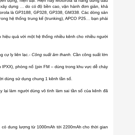
yên dụng, hiện đại. Hiện nay Motorola là hãng đứng đầu
, xây dựng … do có độ bền cao, vận hành đơn giản, khả
torola là GP3188, GP328, GP338, GM338. Các dòng sản
ong hệ thống trung kế (trunking), APCO P25… bạn phải
nh hiệu quả với một hệ thống nhiều kênh cho nhiều người
cự ly liên lạc.
- Công suất âm thanh.
Cần công suất lớn
IPXX), phòng nổ (pin FM – dùng trong khu vực dễ cháy
ười dùng sử dụng chung 1 kênh tần số.
ày lại làm người dùng vô tình làm sai tần số của kênh đã
ng có dung lượng từ 1000mAh tới 2200mAh cho thời gian