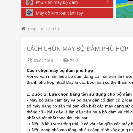
Phụ kiện máy bộ đàm
Máy dò kim loại cầm tay
Trang chủ
Tin tức
CÁCH CHỌN MÁY BỘ ĐÀM PHÙ HỢP
03/04/2016
7918
Cách chọn máy
bộ đàm
phù hợp
Với vô vàn nhãn hiệu bộ đàm đang có mặt trên thị trườ
thành phù hợp nhất! Đây là các bưới bạn có thể tham k
1. Bước 1: Lựa chọn băng tần sử dụng cho bộ đàm
- Máy
bộ đàm cầm tay
và bộ đàm gắn cố định có 2 loại
số máy đang có sẵn thì bạn cần biết các máy đang sử 
thống cũ.- Nếu đây là lần đầu tiên mua bộ đàm và chỉ 
nhất và tốt nhất theo tiêu chí sau:
+ Nếu là khu vực trống trải, ít có vật cản giữa các má
+ Nếu trong nhà cao tầng, nhiều công trình xây dựng t