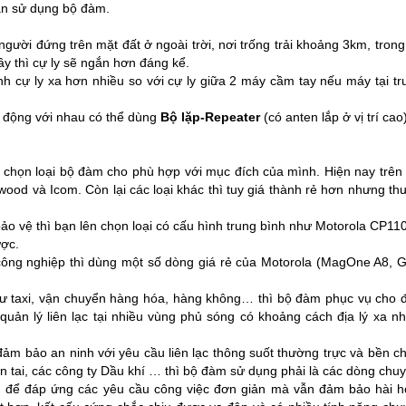
ạn sử dụng bộ đàm.
 người đứng trên mặt đất ở ngoài trời, nơi trống trải khoảng 3km, tr
ầy thì cự ly sẽ ngắn hơn đáng kể.
nh cự ly xa hơn nhiều so với cự ly giữa 2 máy cầm tay nếu máy tại tru
u động với nhau có thể dùng
Bộ lặp-Repeater
(có anten lắp ở vị trí cao
 chọn loại bộ đàm cho phù hợp với mục đích của mình. Hiện nay trên t
wood và Icom. Còn lại các loại khác thì tuy giá thành rẻ hơn nhưng t
ảo vệ thì bạn lên chọn loại có cấu hình trung bình như Motorola CP
ược.
công nghiệp thì dùng một số dòng giá rẻ của Motorola (MagOne A8
hư taxi, vận chuyển hàng hóa, hàng không… thì bộ đàm phục vụ cho 
n lý liên lạc tại nhiều vùng phủ sóng có khoảng cách địa lý xa n
m bảo an ninh với yêu cầu liên lạc thông suốt thường trực và bền chắ
 tai, các công ty Dầu khí … thì bộ đàm sử dụng phải là các dòng chuyê
ủ để đáp ứng các yêu cầu công việc đơn giản mà vẫn đảm bảo hài hò