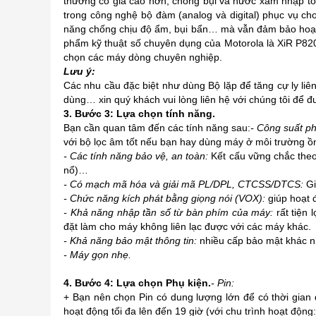
thường có giá cao hơn, chống bụi và nước xâm nhập tốt
trong công nghệ bộ đàm (analog và digital) phục vụ c
năng chống chịu độ ẩm, bụi bẩn… mà vẫn đảm bảo hoạ
phẩm kỹ thuật số chuyên dụng của Motorola là XiR P8
chọn các máy dòng chuyên nghiệp.
Lưu ý:
Các nhu cầu đặc biệt như dùng Bộ lặp để tăng cự ly liê
dùng… xin quý khách vui lòng liên hệ với chúng tôi để đư
3. Bước 3: Lựa chọn tính năng.
Bạn cần quan tâm đến các tính năng sau:
- Công suất p
với bộ lọc âm tốt nếu bạn hay dùng máy ở môi trường ồ
- Các tính năng bảo vệ, an toàn:
Kết cấu vững chắc theo
nổ)…
- Có mạch mã hóa và giải mã PL/DPL, CTCSS/DTCS:
Gi
- Chức năng kích phát bằng giọng nói (VOX):
giúp hoạt 
- Khả năng nhập tần số từ bàn phím của máy:
rất tiện
đặt làm cho máy không liên lạc được với các máy khác.
- Khả năng bảo mật thông tin:
nhiều cấp bảo mật khác 
- Máy gọn nhẹ.
4. Bước 4: Lựa chọn Phụ kiện.
- Pin:
+ Bạn nên chọn Pin có dung lượng lớn để có thời gian
hoạt động tối đa lên đến 19 giờ (với chu trình hoạt động