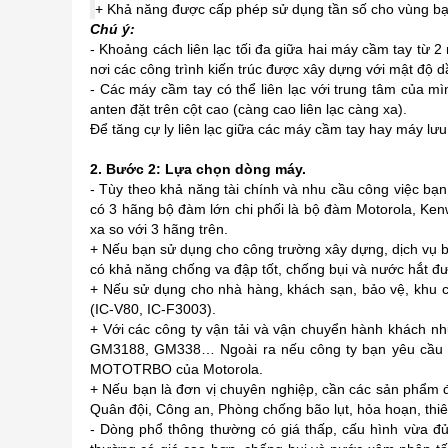
+ Khả năng được cấp phép sử dụng tần số cho vùng b
Chú ý:
- Khoảng cách liên lạc tối đa giữa hai máy cầm tay từ 2
nơi các công trình kiến trúc được xây dựng với mật độ d
- Các máy cầm tay có thể liên lạc với trung tâm của mì
anten đặt trên cột cao (càng cao liên lạc càng xa).
Để tăng cự ly liên lạc giữa các máy cầm tay hay máy lư
2. Bước 2: Lựa chọn dòng máy.
- Tùy theo khả năng tài chính và nhu cầu công việc bạn
có 3 hãng bộ đàm lớn chi phối là bộ đàm Motorola, Ken
xa so với 3 hãng trên.
+ Nếu bạn sử dụng cho công trường xây dựng, dịch vụ b
có khả năng chống va đập tốt, chống bụi và nước hắt đ
+ Nếu sử dụng cho nhà hàng, khách sạn, bảo vệ, khu 
(IC-V80, IC-F3003).
+ Với các công ty vận tải và vận chuyển hành khách n
GM3188, GM338… Ngoài ra nếu công ty bạn yêu cầu quả
MOTOTRBO của Motorola.
+ Nếu bạn là đơn vị chuyên nghiệp, cần các sản phẩm đả
Quân đội, Công an, Phòng chống bão lụt, hỏa hoạn, thiên
- Dòng phổ thông thường có giá thấp, cấu hình vừa đ