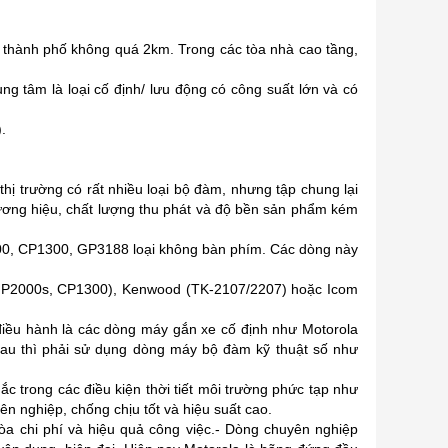
ong thành phố không quá 2km. Trong các tòa nhà cao tầng,
ng tâm là loại cố định/ lưu động có công suất lớn và có
).
hị trường có rất nhiều loại bộ đàm, nhưng tập chung lại
hương hiệu, chất lượng thu phát và độ bền sản phẩm kém
1100, CP1300, GP3188 loại không bàn phím. Các dòng này
, GP2000s, CP1300), Kenwood (TK-2107/2207) hoặc Icom
điều hành là các dòng máy gắn xe cố định như Motorola
hau thì phải sử dụng dòng máy bộ đàm kỹ thuật số như
c trong các điều kiện thời tiết môi trường phức tạp như
n nghiệp, chống chịu tốt và hiệu suất cao.
a chi phí và hiệu quả công việc.- Dòng chuyên nghiệp