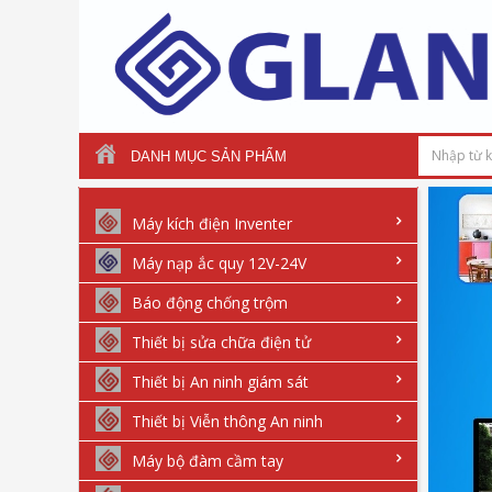
DANH MỤC SẢN PHẨM
Máy kích điện Inventer
Máy nạp ắc quy 12V-24V
Báo động chống trộm
Thiết bị sửa chữa điện tử
Thiết bị An ninh giám sát
Thiết bị Viễn thông An ninh
Máy bộ đàm cầm tay