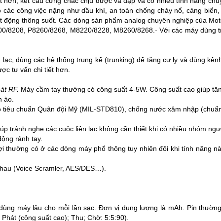
 hơn, kết cấu cứng chắc chịu được va đập và có nhiều tính năng chu
ho các công việc nặng như dầu khí, an toàn chống cháy nổ, cảng biển
t động thông suốt. Các dòng sản phẩm analog chuyên nghiệp của Mo
200/8208, P8260/8268, M8220/8228, M8260/8268.- Với các máy dùng tr
n lạc, dùng các hệ thống trung kế (trunking) để tăng cự ly và dùng kê
ợc tư vấn chi tiết hơn.
hát RF.
Máy cầm tay thường có công suất 4-5W. Công suất cao giúp tăng 
n ào.
 tiêu chuẩn Quân đội Mỹ (MIL-STD810), chống nước xâm nhập (chuẩn 
úp tránh nghe các cuộc liên lạc không cần thiết khi có nhiều nhóm ng
động rảnh tay.
 lợi thường có ở các dòng máy phổ thông tuy nhiên đôi khi tính năng n
nhau (Voice Scramler, AES/DES…).
 dùng máy lâu cho mỗi lần sạc. Đơn vị dung lượng là mAh. Pin thườ
: Phát (công suất cao); Thu; Chờ: 5:5:90).