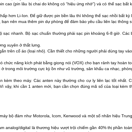
pin cao (pin lâu bị chai do không có “hiệu ứng nhớ”) và có thể sạc bất
ấp hơn Li-Ion. Để giữ được pin bền lâu thì không thể sạc nhồi bất kỳ l
n, bạn nên mua thêm pin dự phòng để đảm bảo yêu cầu liên lạc thông s
ộ sạc nhanh. Bộ sạc chuẩn thường phải sạc pin khoảng 6-8 giờ. Các 
ng xuyên ở thắt lưng.
ắn trên cổ áo (loại nhỏ). Cần thiết cho những người phải dùng tay và
ó chức năng kích phát bằng giọng nói (VOX) cho bạn rảnh tay hoàn to
 nói ở trong môi trường cực kỳ ồn như vũ trường, sân khấu ca nhạc, ph
 kèm theo máy. Các anten này thường cho cự ly liên lạc tốt nhất.
Vì vậy, khi cần 1 anten mới, bạn cần chọn đúng mã số của loại kèm t
u máy bộ đàm như Motorola, Icom,
Kenwood
và một số nhãn hiệu Trung 
 analog/digital là thương hiệu vượt trội chiếm gần 40% thị phần toàn 