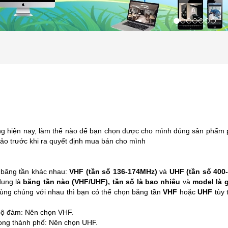
ng hiện nay, làm thế nào để bạn chọn được cho mình đúng sản phẩm p
hảo trước khi ra quyết định mua bán cho mình
 băng tần khác nhau:
VHF (tần số 136-174MHz)
và
UHF (tần số 400
dụng là
băng tần nào (VHF/UHF), tần số là bao nhiêu
và
model là g
dùng chúng với nhau thì bạn có thể chọn băng tần
VHF
hoặc
UHF
tùy 
y bộ đàm: Nên chọn VHF.
rong thành phố: Nên chọn UHF.