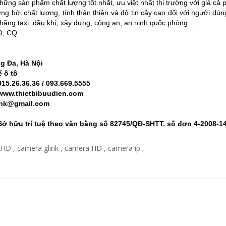
hững sản phẩm chất lượng tốt nhất, ưu việt nhất thị trường với giá cả p
ờng bởi chất lượng, tính thân thiện và độ tin cậy cao đối với người 
hãng taxi, dầu khí, xây dựng, công an, an ninh quốc phòng…
O, CQ
g Đa, Hà Nội
 ô tô
15.26.36.36 / 093.669.5555
/www.thietbibuudien.com
ink@gmail.com
Sở hữu trí tuệ theo văn bằng số 82745/QĐ-SHTT. số đơn 4-2008
AHD
,
camera glink
,
camera HD
,
camera ip
,
6