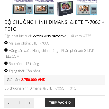
BỘ CHUÔNG HÌNH DIMANSI & ETE T-706C +
T01C
Cập nhật lúc cuối:
22/11/2019 16:51:57
, Đã xem: 4775
Mã sản phẩm:
ETE T-706C
Hãng sản xuất: Hàng chính hãng - Phân phối bởi G-LINK
TELECOM
Bảo hành: 12 tháng
Trạng thái: Còn hàng
Giá bán:
2.750.000 VNĐ
Bộ chuông hình Dimansi & ETE T-706C + T01C