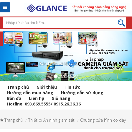
Toggle
navigation
Bán buôn và lẻ camera UNV
Trang chủ
Giới thiệu
Tin tức
Hướng dẫn mua hàng
Hướng dẫn sử dụng
Bản đồ
Liên hệ
Giỏ hàng
Hotline: 093.669.5555/ 0915.26.36.36
Trang chủ
Thiết bị An ninh giám sát
Chuông cửa hình có dây